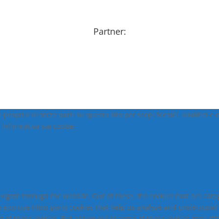
Partner:
propri e di terze parti su questo sito per scopi tecnici, analitici 
a Informativa sui cookie.
vigate through the website. Out of these, the cookies that are cat
We also use third-party cookies that help us analyze and understand
t of these cookies. But opting out of some of these cookies may af