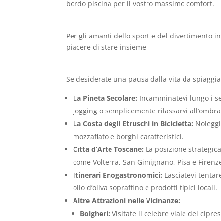
bordo piscina per il vostro massimo comfort.
Per gli amanti dello sport e del divertimento in 
piacere di stare insieme.
Se desiderate una pausa dalla vita da spiaggia,
La Pineta Secolare:
Incamminatevi lungo i sen
jogging o semplicemente rilassarvi all’ombra 
La Costa degli Etruschi in Bicicletta:
Noleggia
mozzafiato e borghi caratteristici.
Città d’Arte Toscane:
La posizione strategica
come Volterra, San Gimignano, Pisa e Firenze
Itinerari Enogastronomici:
Lasciatevi tentare
olio d’oliva sopraffino e prodotti tipici locali.
Altre Attrazioni nelle Vicinanze:
Bolgheri:
Visitate il celebre viale dei cipr