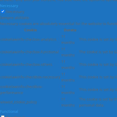
Necessary
Necessary
Sempre abilitato
Necessary cookies are absolutely essential for the website to func
Cookie
Durata
11
cookielawinfo-checbox-analytics
This cookie is set by
months
11
cookielawinfo-checbox-functional
The cookie is set by 
months
11
cookielawinfo-checbox-others
This cookie is set by
months
11
cookielawinfo-checkbox-necessary
This cookie is set by
months
cookielawinfo-checkbox-
11
This cookie is set by
performance
months
11
The cookie is set by 
viewed_cookie_policy
months
personal data.
Functional