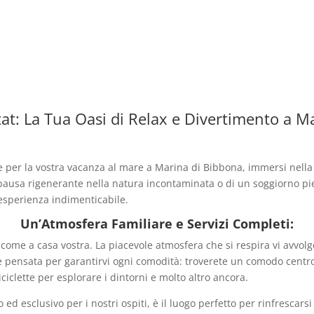
at: La Tua Oasi di Relax e Divertimento a M
e per la vostra vacanza al mare a Marina di Bibbona, immersi nella t
 pausa rigenerante nella natura incontaminata o di un soggiorno pie
n’esperienza indimenticabile.
Un’Atmosfera Familiare e Servizi Completi:
o come a casa vostra. La piacevole atmosfera che si respira vi avvol
i è pensata per garantirvi ogni comodità: troverete un comodo centr
iciclette per esplorare i dintorni e molto altro ancora.
ed esclusivo per i nostri ospiti, è il luogo perfetto per rinfrescarsi